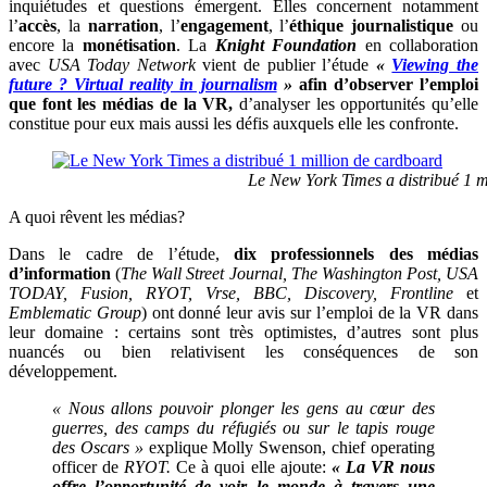
inquiétudes et questions émergent. Elles concernent notamment
l’
accès
, la
narration
, l’
engagement
, l’
éthique journalistique
ou
encore la
monétisation
. La
Knight Foundation
en collaboration
avec
USA Today Network
vient de publier l’étude
«
Viewing the
future ? Virtual reality in journalism
»
afin d’observer l’emploi
que font les médias de la VR,
d’analyser les opportunités qu’elle
constitue pour eux mais aussi les défis auxquels elle les confronte.
Le New York Times a distribué 1 million 
A quoi rêvent les médias?
Dans le cadre de l’étude,
dix professionnels des médias
d’information
(
The Wall Street Journal, The Washington Post, USA
TODAY, Fusion, RYOT, Vrse, BBC, Discovery, Frontline
et
Emblematic Group
) ont donné leur avis sur l’emploi de la VR dans
leur domaine : certains sont très optimistes, d’autres sont plus
nuancés ou bien relativisent les conséquences de son
développement.
« Nous allons pouvoir plonger les gens au cœur des
guerres, des camps du réfugiés ou sur le tapis rouge
des Oscars »
explique Molly Swenson, chief operating
officer de
RYOT.
Ce à quoi elle ajoute:
« La VR nous
offre l’opportunité de voir le monde à travers une