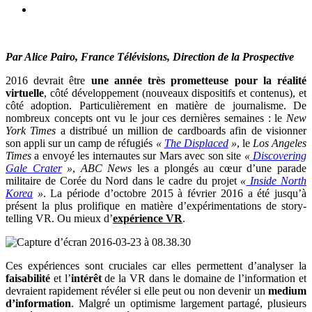
Par Alice Pairo, France Télévisions, Direction de la Prospective
2016 devrait être
une année très prometteuse pour la réalité
virtuelle
, côté développement (nouveaux dispositifs et contenus), et
côté adoption. Particulièrement en matière de journalisme. De
nombreux concepts ont vu le jour ces dernières semaines : le
New
York Times
a distribué un million de cardboards afin de visionner
son appli sur un camp de réfugiés
«
The Displaced
»
, le
Los Angeles
Times
a envoyé les internautes sur Mars avec son site
«
Discovering
Gale Crater
»
,
ABC News
les a plongés au cœur d’une parade
militaire de Corée du Nord dans le cadre du projet
«
Inside North
Korea
»
. La période d’octobre 2015 à février 2016 a été jusqu’à
présent la plus prolifique en matière d’expérimentations de story-
telling VR. Ou mieux d’
expérience VR
.
Ces expériences sont cruciales car elles permettent d’analyser la
faisabilité
et l’
intérêt
de la VR dans le domaine de l’information et
devraient rapidement révéler si elle peut ou non devenir un
medium
d’information
. Malgré un optimisme largement partagé, plusieurs