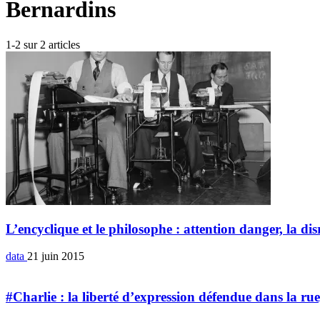
Bernardins
1-2 sur 2 articles
L’encyclique et le philosophe : attention danger, la di
data
21 juin 2015
#Charlie : la liberté d’expression défendue dans la ru