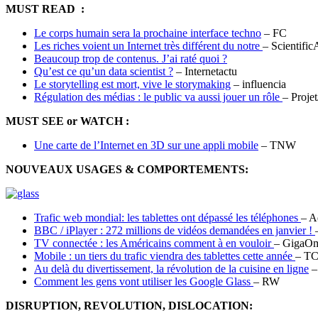
MUST READ :
Le corps humain sera la prochaine interface techno
– FC
Les riches voient un Internet très différent du notre
– Scientifi
Beaucoup trop de contenus. J’ai raté quoi ?
Qu’est ce qu’un data scientist ?
– Internetactu
Le storytelling est mort, vive le storymaking
– influencia
Régulation des médias : le public va aussi jouer un rôle
– Projet
MUST SEE or WATCH :
Une carte de l’Internet en 3D sur une appli mobile
– TNW
NOUVEAUX USAGES & COMPORTEMENTS:
Trafic web mondial: les tablettes ont dépassé les téléphones
– A
BBC / iPlayer : 272 millions de vidéos demandées en janvier !
TV connectée : les Américains comment à en vouloir
– GigaO
Mobile : un tiers du trafic viendra des tablettes cette année
– TC
Au delà du divertissement, la révolution de la cuisine en ligne
–
Comment les gens vont utiliser les Google Glass
– RW
DISRUPTION, REVOLUTION, DISLOCATION: