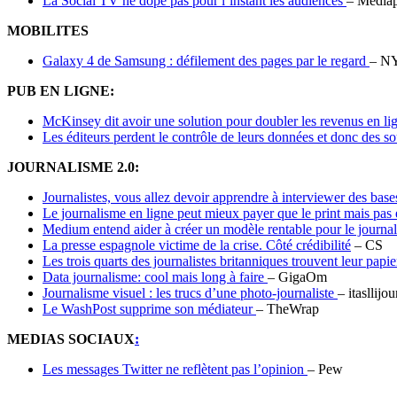
La Social TV ne dope pas pour l’instant les audiences
– Mediap
MOBILITES
Galaxy 4 de Samsung : défilement des pages par le regard
– N
PUB EN LIGNE:
McKinsey dit avoir une solution pour doubler les revenus en li
Les éditeurs perdent le contrôle de leurs données et donc des s
JOURNALISME 2.0:
Journalistes, vous allez devoir apprendre à interviewer des bas
Le journalisme en ligne peut mieux payer que le print mais pas
Medium entend aider à créer un modèle rentable pour le journ
La presse espagnole victime de la crise. Côté crédibilité
– CS
Les trois quarts des journalistes britanniques trouvent leur papi
Data journalisme: cool mais long à faire
– GigaOm
Journalisme visuel : les trucs d’une photo-journaliste
– itasllijo
Le WashPost supprime son médiateur
– TheWrap
MEDIAS SOCIAUX
:
Les messages Twitter ne reflètent pas l’opinion
– Pew