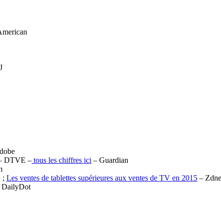
cAmerican
J
dobe
– DTVE –
tous les chiffres ici
– Guardian
m
 ;
Les ventes de tablettes supérieures aux ventes de TV en 2015
– Zdne
 DailyDot