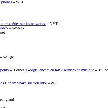
t phones
– WSJ
YT
autres séries sur les networks
– NYT
vidéo
– Adweek
net
– AdAge
Spotify –
Forbes;
Google lancera en fait 2 services de musique
– Billb
vidéos Harlem Shake sur YouTube
– WP
etingland