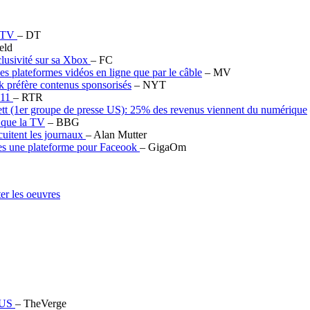
a TV
– DT
eld
xclusivité sur sa Xbox
– FC
s plateformes vidéos en ligne que par le câble
– MV
ok préfère contenus sponsorisés
– NYT
011
– RTR
tt (1er groupe de presse US): 25% des revenus viennent du numérique
e que la TV
– BBG
rcuitent les journaux
– Alan Mutter
tes une plateforme pour Faceook
– GigaOm
er les oeuvres
s US
– TheVerge