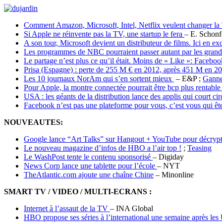
Comment Amazon, Microsoft, Intel, Netflix veulent changer l
Si Apple ne réinvente pas la TV, une startup le fera
– E. Schonf
A son tour, Microsoft devient un distributeur de films. Ici en e
Les programmes de NBC pourraient passer autant par les grande
Le partage n’est plus ce qu’il était. Moins de « Like »: Facebo
Prisa (Espagne) : perte de 255 M € en 2012, après 451 M en 2
Les 10 journaux NorAm qui s’en sortent mieux
– E&P ;
Ganne
Pour Apple, la montre connectée pourrait être bcp plus rentabl
USA : les géants de la distribution lance des applis qui court ci
Facebook n’est pas une plateforme pour vous, c’est vous qui ê
NOUVEAUTES:
Google lance “Art Talks” sur Hangout + YouTube pour décrypt
Le nouveau magazine d’infos de HBO a l’air top !
;
Teasing
Le WashPost tente le contenu sponsorisé
– Digiday
News Corp lance une tablette pour l’école
– NYT
TheAtlantic.com ajoute une chaîne Chine
– Minonline
SMART TV / VIDEO / MULTI-ECRANS :
Internet à l’assaut de la TV
– INA Global
HBO propose ses séries à l’international une semaine après le