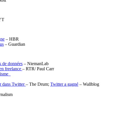
ost
YT
gne
– HBR
ous
– Guardian
es de données
– NiemanLab
 en freelance
– RTR/ Paul Carr
alisme
er dans Twitter
– The Drum;
Twitter a gagné
– Wallblog
urnalism