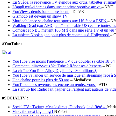
En Suède, la redevance TV étendue aux ordis, tablettes et smar
L’appli mul-ti écrans dans une enceinte sportive arrive
– NYT
YouView : démission du président
– DTVE
Gizmodo est devenu un show TV
Murdoch lance sa chaîne tout sports aux US face à ESPN
– N
Walking Dead (sur AMC, chaîne du cable US) écrase toutes les 
Comcast et NBC mettent 105 M $ dans une série TV et un jeu 
La tablette Nook signe pour plus de contenus d’Hollywood
– C
#YouTube :
YouTube vise moins l’audience TV que doubler sa cible 18-34
Comment utilisez-vous YouTube ? Réponses d’experts
– PC
La chaîne YouTube Alloy Digital lève 30 millions $
–
YouTube va lancer un service de musique en streaming face à 
Une chaîne pour les plus de 50 ans
– MediaPost
YouTubers: les revenus pas encore au rendez-vous
– ATD
La start up Ind Radio fait gagner de l’argent aux auteurs de 
#SOCIALTV :
Social TV : Twitter, c’est le direct, Facebook, le différé –
Mark
Vine, the next big thing !
NYPost