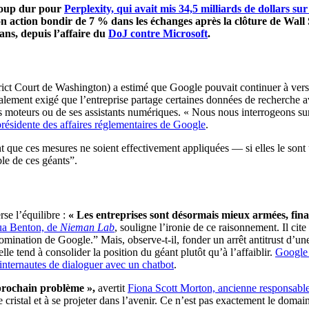
coup dur pour
Perplexity, qui avait mis 34,5 milliards de dollars su
n action bondir de 7 % dans les échanges après la clôture de Wall 
ans, depuis l’affaire du
DoJ contre Microsoft
.
ct Court de Washington) a estimé que Google pouvait continuer à verser 
galement exigé que l’entreprise partage certaines données de recherche av
 ses moteurs ou de ses assistants numériques. « Nous nous interrogeons sur 
ésidente des affaires réglementaires de Google
.
nt que ces mesures ne soient effectivement appliquées — si elles le sont 
ible de ces géants”.
se l’équilibre :
« Les entreprises sont désormais mieux armées, fin
ua Benton, de
Nieman Lab
, souligne l’ironie de ce raisonnement. Il cite
mination de Google.” Mais, observe-t-il, fonder un arrêt antitrust d’une 
le tend à consolider la position du géant plutôt qu’à l’affaiblir.
Google 
 internautes de dialoguer avec un chatbot
.
 prochain problème »,
avertit
Fiona Scott Morton, ancienne responsable 
 de cristal et à se projeter dans l’avenir. Ce n’est pas exactement le doma