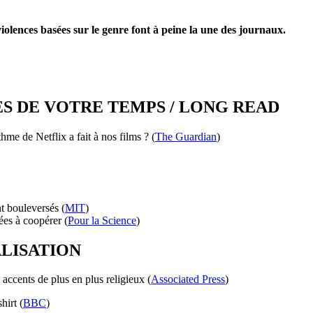
iolences basées sur le genre font à peine la une des journaux.
ES DE VOTRE TEMPS / LONG READ
thme de Netflix a fait à nos films ? (
The Guardian
)
t bouleversés (
MIT
)
es à coopérer (
Pour la Science
)
ALISATION
accents de plus en plus religieux (
Associated Press
)
hirt (
BBC
)