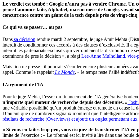
Le verdict est tombé : Google n’aura pas à vendre Chrome. Un 
peine l’annonce faite, Alphabet, maison mère de Google, voyait so
concurrence contre un géant de la tech depuis près de vingt-cinq 
Ce qui va se passer… ou pas
Dans
sa décision
rendue mardi 2 septembre, le juge Amit Mehta (Distri
interdit de conditionner ces accords à des clauses d’exclusivité. Il a é
interdit les partenariats exclusifs qui verrouillaient la distribution de
examinons de près la décision », a réagi
Lee-Anne Mulholland, vice-pr
Mais rien ne presse : il pourrait s’écouler encore plusieurs années ava
appel. Comme le rappelait
Le Monde
, « le temps reste l’allié indéfect
L’argument de l’IA
Pour le juge Mehta, l’essor du financement de l’IA générative boulever
n’importe quel moteur de recherche depuis des décennies. »
Josh
une véritable possibilité qu’un produit émerge et remette en cause la do
D’autant que de nombreux signaux montrent que l’intelligence artificiel
résultats de recherche (Overviews) et ajouté un onglet permettant aux
« Si vous en faites trop peu, vous risquez de transformer l’IA en
limite de l’exercice : « Le tribunal est ici invité à lire dans une boule