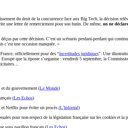
cissement du droit de la concurrence face aux Big Tech, la décision relèv
ire une lettre de remerciement pour son butin. De même,
on ne déclar
éçus par cette décision. C’est un scénario perdant-perdant qui continue
mais c’est une occasion manquée. »
 France, officiellement pour des “
incertitudes juridiques
”. Une illustrati
n Europe que la riposte s’organise : vendredi 5 septembre, la Commiss
licitaires…
m et du gouvernement (
Le Monde
)
ançais (
Les Echos
)
et Netflix pour éviter un procès (
L’Informé
)
ales pour non-respect de la législation française sur les cookies et la 
se sous pavillon français (
Les Echos
)