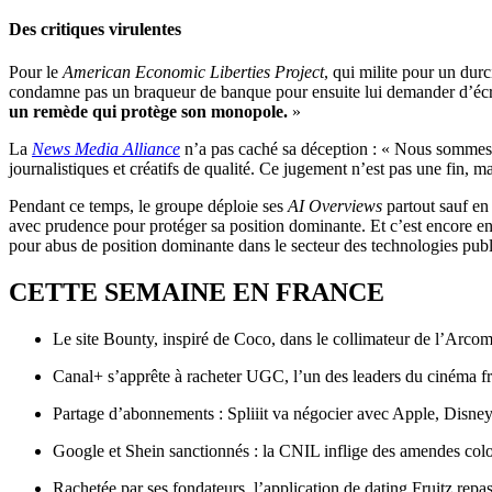
Des critiques virulentes
Pour le
American Economic Liberties Project
, qui milite pour un dur
condamne pas un braqueur de banque pour ensuite lui demander d’écr
un remède qui protège son monopole.
»
La
News Media Alliance
n’a pas caché sa déception : « Nous sommes d
journalistiques et créatifs de qualité. Ce jugement n’est pas une fin, 
Pendant ce temps, le groupe déploie ses
AI Overviews
partout sauf en
avec prudence pour protéger sa position dominante. Et c’est encore e
pour abus de position dominante dans le secteur des technologies pub
CETTE SEMAINE EN FRANCE
Le site Bounty, inspiré de Coco, dans le collimateur de l’Arco
Canal+ s’apprête à racheter UGC, l’un des leaders du cinéma fr
Partage d’abonnements : Spliiit va négocier avec Apple, Disney 
Google et Shein sanctionnés : la CNIL inflige des amendes coloss
Rachetée par ses fondateurs, l’application de dating Fruitz repas