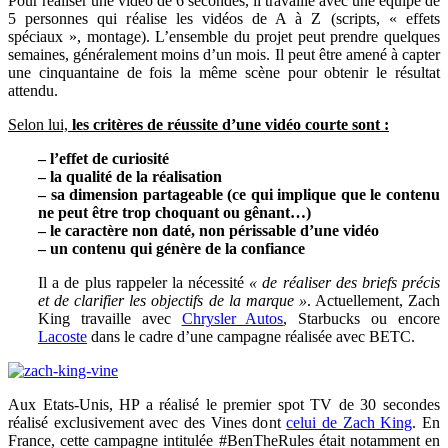
Pour réaliser une vidéo de 6 secondes, il travaille avec une équipe de
5 personnes qui réalise les vidéos de A à Z (scripts, « effets
spéciaux », montage). L’ensemble du projet peut prendre quelques
semaines, généralement moins d’un mois. Il peut être amené à capter
une cinquantaine de fois la même scène pour obtenir le résultat
attendu.
Selon lui,
les critères de réussite d’une vidéo courte sont :
– l’effet de curiosité
– la qualité de la réalisation
– sa dimension partageable (ce qui implique que le contenu
ne peut être trop choquant ou gênant…)
– le caractère non daté, non périssable d’une vidéo
– un contenu qui génère de la confiance
Il a de plus rappeler la nécessité
« de réaliser des briefs précis
et de clarifier les objectifs de la marque »
. Actuellement, Zach
King travaille avec
Chrysler Autos
, Starbucks ou encore
Lacoste
dans le cadre d’une campagne réalisée avec BETC.
Aux Etats-Unis, HP a réalisé le premier spot TV de 30 secondes
réalisé exclusivement avec des Vines dont
celui de Zach King
. En
France, cette campagne intitulée #BenTheRules était notamment en