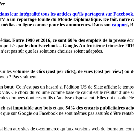
ive
 dans leur intégralité tous les articles qu’ils partagent sur Facebook
 un reportage fouillé du Monde Diplomatique. De fait, notre capac
les médias en ligne comme pour les annonceurs. Dans son
rapport
, B
médias.
Entre 1990 et 2016, ce sont 60% des emplois de la presse écr
nopolisés par
le duo Facebook – Google. Au troisième trimestre 2016, 
l n’est pas sûr que les solutions choisies soient adaptées.
 sur les
volumes de clics (cost per click), de vues (cost per view) ou d
e web ? Pas vraiment.
en bout
. Ce n’est pas un hasard si l’édition US de Slate affiche le tem
très vite. Ce choix du volume comme base de calcul est le résultat d’une 
ules données dont ces outils d’analyse disposaient. Elles ont ensuite ét
eb est imputable aux bots
et que
54% des encarts publicitaires achet
ôt que sur Google ou Facebook ne sont mêmes pas assurés d’être rentabilis
ssi bien aux sites de e-commerce qu’aux versions web de journaux, comm