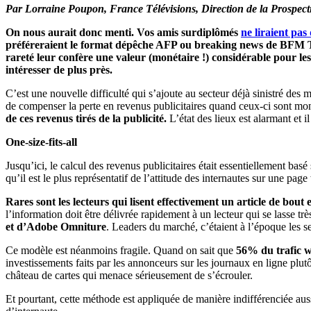
Par Lorraine Poupon, France Télévisions, Direction de la Prospect
On nous aurait donc menti. Vos amis surdiplômés
ne liraient pas
préféreraient le format dépêche AFP ou breaking news de BFM TV à
rareté leur confère une valeur (monétaire !) considérable pour 
intéresser de plus près.
C’est une nouvelle difficulté qui s’ajoute au secteur déjà sinistré des 
de compenser la perte en revenus publicitaires quand ceux-ci sont mo
de ces revenus tirés de la publicité.
L’état des lieux est alarmant et i
One-size-fits-all
Jusqu’ici, le calcul des revenus publicitaires était essentiellement basé
qu’il est le plus représentatif de l’attitude des internautes sur une pag
Rares sont les lecteurs qui lisent effectivement un article de bout 
l’information doit être délivrée rapidement à un lecteur qui se lasse 
et d’Adobe Omniture
. Leaders du marché, c’étaient à l’époque les se
Ce modèle est néanmoins fragile. Quand on sait que
56% du trafic w
investissements faits par les annonceurs sur les journaux en ligne plut
château de cartes qui menace sérieusement de s’écrouler.
Et pourtant, cette méthode est appliquée de manière indifférenciée au