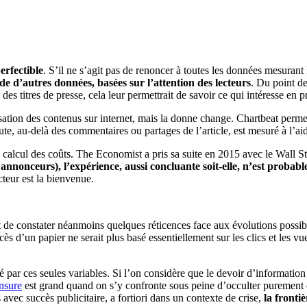
erfectible
. S’il ne s’agit pas de renoncer à toutes les données mesuran
ide d’autres données, basées sur l’attention des lecteurs
. Du point de
 titres de presse, cela leur permettrait de savoir ce qui intéresse en pr
sation des contenus sur internet, mais la donne change. Chartbeat permet 
aute, au-delà des commentaires ou partages de l’article, est mesuré à l’
 calcul des coûts. The Economist a pris sa suite en 2015 avec le Wall Str
s annonceurs), l’expérience, aussi concluante soit-elle, n’est probab
cteur est la bienvenue.
 est de constater néanmoins quelques réticences face aux évolutions po
 d’un papier ne serait plus basé essentiellement sur les clics et les vue
idé par ces seules variables. Si l’on considère que le devoir d’informatio
ensure
est grand quand on s’y confronte sous peine d’occulter purement et
 avec succès publicitaire, a fortiori dans un contexte de crise,
la fronti