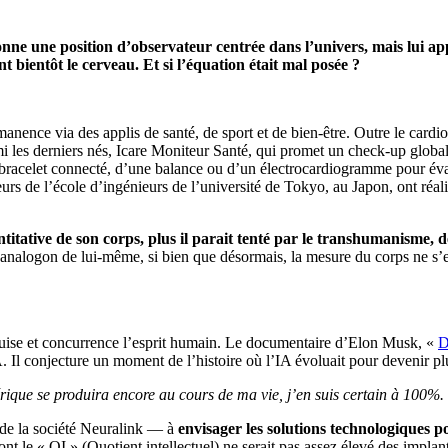
ne une position d’observateur centrée dans l’univers, mais lui appo
ont bientôt le cerveau. Et si l’équation était mal posée ?
nence via des applis de santé, de sport et de bien-être. Outre le cardio
rmi les derniers nés, Icare Moniteur Santé, qui promet un check-up globa
n bracelet connecté, d’une balance ou d’un électrocardiogramme pour éval
rs de l’école d’ingénieurs de l’université de Tokyo, au Japon, ont réali
tative de son corps, plus il parait tenté par le transhumanisme, de p
analogon de lui-même, si bien que désormais, la mesure du corps ne s’en
roduise et concurrence l’esprit humain. Le documentaire d’Elon Musk, «
D
 Il conjecture un moment de l’histoire où l’IA évoluait pour devenir plus
rique se produira encore au cours de ma vie, j’en suis certain à 100%.
 de la société Neuralink — à
envisager les solutions technologiques 
 le « QI » (Quotient intellectuel) ne serait pas assez élevé des implants