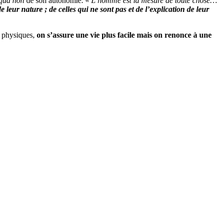
 qua non
de son autonomie. «
L’homme est la mesure de toute chose…
de leur nature ; de celles qui ne sont pas et de l’explication de leur
t physiques,
on s’assure une vie plus facile mais on renonce à une