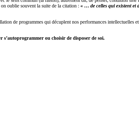
vec le sens commun (la raison), autrement dit, de penser, condition
sine
on oublie souvent la suite de la citation :
« …
de celles qui existent et 
llation de programmes qui décuplent nos performances intellectuelles e
er s’autoprogrammer ou choisir de disposer de soi.