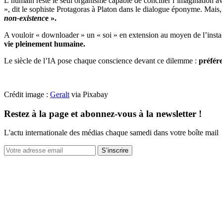
L’humain reste le seul organisme capable de concilier l’imagination a
», dit le sophiste Protagoras à Platon dans le dialogue éponyme. Mais, 
non-existenc
e ».
A vouloir « downloader » un « soi » en extension au moyen de l’insta
vie pleinement humaine.
Le siècle de l’IA pose chaque conscience devant ce dilemme :
préfér
Crédit image :
Geralt
via Pixabay
Restez à la page et abonnez-vous à la newsletter !
L'actu internationale des médias chaque samedi dans votre boîte mail
S’inscrire