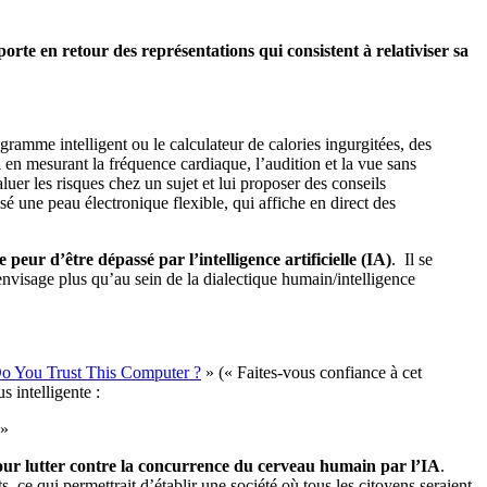
rte en retour des représentations qui consistent à relativiser sa
gramme intelligent ou le calculateur de calories ingurgitées, des
l en mesurant la fréquence cardiaque, l’audition et la vue sans
uer les risques chez un sujet et lui proposer des conseils
sé une peau électronique flexible, qui affiche en direct des
eur d’être dépassé par l’intelligence artificielle (IA)
.
Il se
visage plus qu’au sein de la dialectique humain/intelligence
o You Trust This Computer ?
» (« Faites-vous confiance à cet
 intelligente :
»
pour lutter contre la concurrence du cerveau humain par l’IA
.
, ce qui permettrait d’établir une société où tous les citoyens seraient