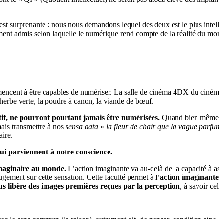
 est surprenante : nous nous demandons lequel des deux est le plus intell
ent admis selon laquelle le numérique rend compte de la réalité du mond
mmencent à être capables de numériser. La salle de cinéma 4DX du cinéma
 l’herbe verte, la poudre à canon, la viande de bœuf.
tif, ne pourront pourtant jamais être numérisées.
Quand bien même un 
mais transmettre à nos
sensa data
«
la fleur de chair que la vague parfu
aire.
qui parviennent à notre conscience.
imaginaire au monde.
L’action imaginante va au-delà de la capacité à a
jugement sur cette sensation. Cette faculté permet à
l’action imaginante
s libère des images premières reçues par la perception
, à savoir ce