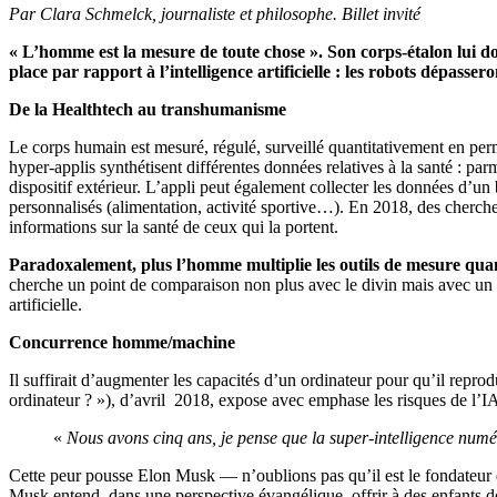
Par Clara Schmelck, journaliste et philosophe. Billet invité
« L’homme est la mesure de toute chose ». Son corps-étalon lui don
place par rapport à l’intelligence artificielle : les robots dépasser
De la Healthtech au transhumanisme
Le corps humain est mesuré, régulé, surveillé quantitativement en perma
hyper-applis synthétisent différentes données relatives à la santé : pa
dispositif extérieur. L’appli peut également collecter les données d’u
personnalisés (alimentation, activité sportive…). En 2018, des chercheu
informations sur la santé de ceux qui la portent.
Paradoxalement, plus l’homme multiplie les outils de mesure quanti
cherche un point de comparaison non plus avec le divin mais avec un 
artificielle.
Concurrence homme/machine
Il suffirait d’augmenter les capacités d’un ordinateur pour qu’il rep
ordinateur ? »), d’avril
2018, expose avec emphase les risques de l’IA.
«
Nous avons cinq ans, je pense que la super-intelligence numé
Cette peur pousse Elon Musk — n’oublions pas qu’il est le fondateur
Musk entend, dans une perspective évangélique, offrir à des enfants dont