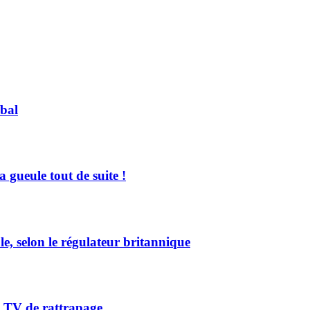
bal
a gueule tout de suite !
e, selon le régulateur britannique
a TV de rattrapage